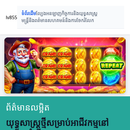
ទំព័រដើម
ល្បែងអនឡាញ
កិច្ចការនិងយុទ្ធសាស្ត្រ
lv855
មន្ត្រីនិងពត៌មាន
សហគមន៍និងការចែករំលែក
ព័ត៌មានលម្អិត
យុទ្ធសាស្ត្រថ្មីសម្រាប់អាជីវកម្មនៅ