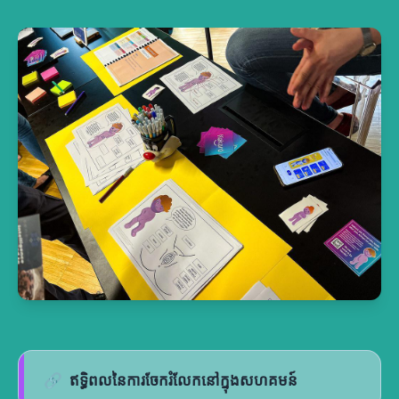
🔗
ឥទ្ធិពលនៃការចែករំលែកនៅក្នុងសហគមន៍