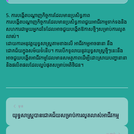
5. ការបង្កើតបណ្តាញកិច្ចការដែលមានប្រសិទ្ធភាព
ការបង្កើតបណ្តាញកិច្ចការដែលមានប្រសិទ្ធភាពជួយអាជីវកម្មទាក់ទងនិង
សហការជាមួយអ្នកដទៃដែលអាចជួយបង្កើតឱកាសថ្មីៗសម្រាប់ការលូត
លាស់។
ដោយការអនុវត្ដយុទ្ធសាស្ត្រតាមខាងលើ អាជីវកម្មអាចធានា នឹង
ជោគជ័យក្នុងសម័យទំនើប។ ការបើកទូលាយនូវយុទ្ធសាស្ត្រថ្មីៗនេះនឹង
អាចជួយបង្កើតអាជីវកម្មដែលមានសមត្ថភាពដើម្បីដោះស្រាយបញ្ហានានា
និងផលិតផលដែលល្អបំផុតសម្រាប់អតិថិជន។
មុន
យុទ្ធសាស្ត្របានជោគជ័យសម្រាប់ការលូតលាស់អាជីវកម្ម