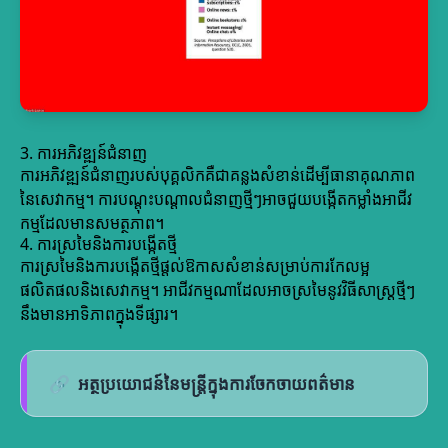
3. ការអភិវឌ្ឍន៍ជំនាញ
ការអភិវឌ្ឍន៍ជំនាញរបស់បុគ្គលិកគឺជាគន្លងសំខាន់ដើម្បីធានាគុណភាព
នៃសេវាកម្ម។ ការបណ្តុះបណ្តាលជំនាញថ្មីៗអាចជួយបង្កើតកម្លាំងអាជីវ
កម្មដែលមានសមត្ថភាព។
4. ការស្រមៃនិងការបង្កើតថ្មី
ការស្រមៃនិងការបង្កើតថ្មីផ្តល់ឱកាសសំខាន់សម្រាប់ការកែលម្អ
ផលិតផលនិងសេវាកម្ម។ អាជីវកម្មណាដែលអាចស្រមៃនូវវិធីសាស្ត្រថ្មីៗ
នឹងមានអាទិភាពក្នុងទីផ្សារ។
🔗
អត្ថប្រយោជន៍នៃមន្ត្រីក្នុងការចែកចាយពត៌មាន