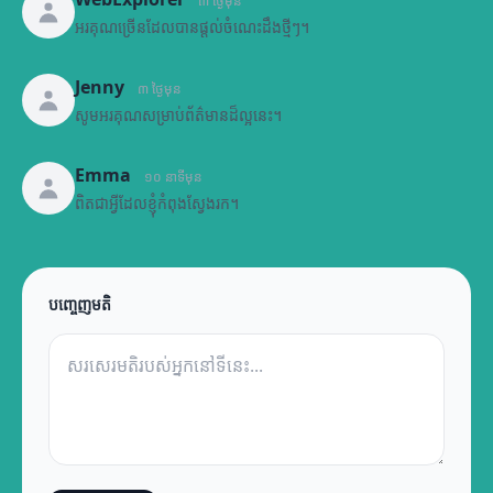
៣ ថ្ងៃមុន
អរគុណច្រើនដែលបានផ្តល់ចំណេះដឹងថ្មីៗ។
Jenny
៣ ថ្ងៃមុន
សូមអរគុណសម្រាប់ព័ត៌មានដ៏ល្អនេះ។
Emma
១០ នាទីមុន
ពិតជាអ្វីដែលខ្ញុំកំពុងស្វែងរក។
បញ្ចេញមតិ