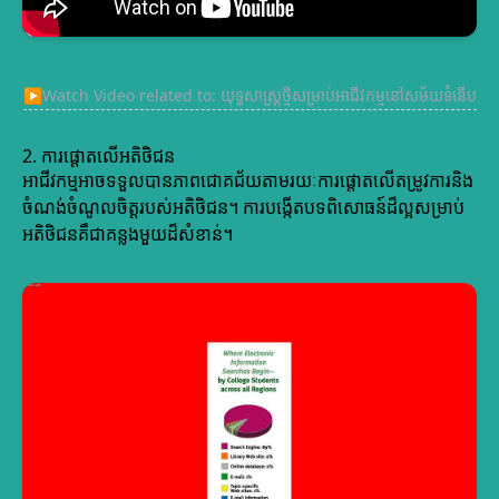
▶
Watch Video related to: យុទ្ធសាស្ត្រថ្មីសម្រាប់អាជីវកម្មនៅសម័យទំនើប
2. ការផ្តោតលើអតិថិជន
អាជីវកម្មអាចទទួលបានភាពជោគជ័យតាមរយៈការផ្តោតលើតម្រូវការនិង
ចំណង់ចំណូលចិត្តរបស់អតិថិជន។ ការបង្កើតបទពិសោធន៍ដ៏ល្អសម្រាប់
អតិថិជនគឺជាគន្លងមួយដ៏សំខាន់។