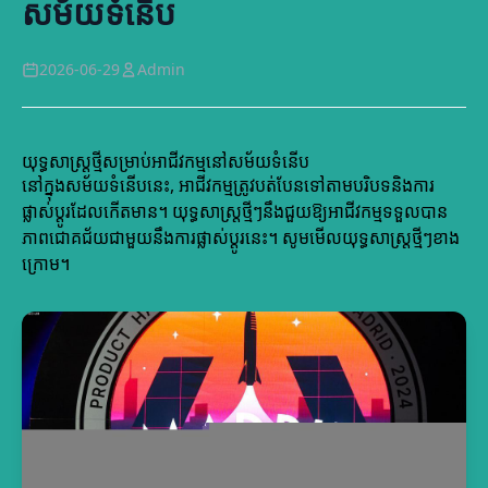
សម័យទំនើប
2026-06-29
Admin
យុទ្ធសាស្ត្រថ្មីសម្រាប់អាជីវកម្មនៅសម័យទំនើប
នៅក្នុងសម័យទំនើបនេះ, អាជីវកម្មត្រូវបត់បែនទៅតាមបរិបទនិងការ
ផ្លាស់ប្តូរដែលកើតមាន។ យុទ្ធសាស្ត្រថ្មីៗនឹងជួយឱ្យអាជីវកម្មទទួលបាន
ភាពជោគជ័យជាមួយនឹងការផ្លាស់ប្តូរនេះ។ សូមមើលយុទ្ធសាស្ត្រថ្មីៗខាង
ក្រោម។