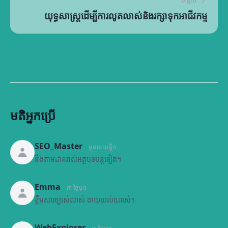
បន្ទាប់
យុទ្ធសាស្ត្រដើម្បីការលូតលាស់និងរក្សាទុកអាជីវកម្ម
មតិអ្នកប្រើ
SEO_Master
មុននេះបន្តិច
នឹងតាមដានរាល់អត្ថបទបន្តទៀត។
Emma
៣ ថ្ងៃមុន
ខ្លឹមសារច្បាស់លាស់ ងាយយល់ណាស់។
WebExplorer