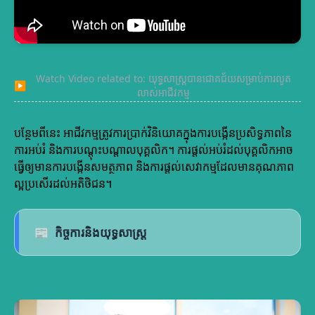
Watch Video related to: យុទ្ធសាស្ត្របានជោគជ័យសម្រាប់ការលូត
▶
លាស់អាជីវកម្ម
បន្ថែមពីនេះ អាជីវកម្មត្រូវការប្រាក់វិនិយោគក្នុងការបង្កើនប្រសិទ្ធភាពនៃ
ការអប់រំ និងការបណ្តុះបណ្តាលបុគ្គលិក។ ការផ្តល់អប់រំដល់បុគ្គលិកអាច
ធ្វើឲ្យមានការបង្កើនសមត្ថភាព និងការផ្តល់សេវាកម្មដែលមានគុណភាព
ល្អប្រសើរដល់អតិថិជន។
📰
កិច្ចការនិងយុទ្ធសាស្ត្រ