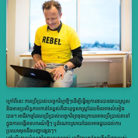
ក្រៅពីនេះ ការប្រើប្រាស់បច្ចេកវិទ្យាថ្មីៗដើម្បីធ្វើឲ្យការងារបានងាយស្រួល
និងមានប្រសិទ្ធភាពកាន់តែខ្ពស់គឺជាយុទ្ធសាស្ត្រដែលមិនអាចលំអៀង
បាន។ អាជីវកម្មដែលប្រើប្រាស់បច្ចេកវិទ្យាចុងក្រោយអាចប្រើប្រាស់វាទៅ
ក្នុងការបង្កើតឧបករណ៍ថ្មីៗ ឬដំណោះស្រាយដែលអាចជួយដល់ការ
ប្រឈមមុខនឹងបញ្ហាផ្សេងៗ។