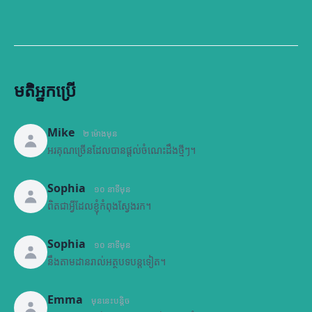
មតិអ្នកប្រើ
Mike
២ ម៉ោងមុន
អរគុណច្រើនដែលបានផ្តល់ចំណេះដឹងថ្មីៗ។
Sophia
១០ នាទីមុន
ពិតជាអ្វីដែលខ្ញុំកំពុងស្វែងរក។
Sophia
១០ នាទីមុន
នឹងតាមដានរាល់អត្ថបទបន្តទៀត។
Emma
មុននេះបន្តិច