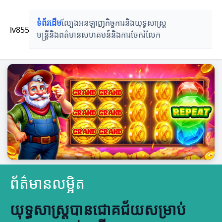
ទំព័រដើម
ល្បែងអនឡាញ
កិច្ចការនិងយុទ្ធសាស្ត្រ
lv855
មន្ត្រីនិងពត៌មាន
សហគមន៍និងការចែករំលែក
ព័ត៌មានលម្អិត
យុទ្ធសាស្ត្របានជោគជ័យសម្រាប់