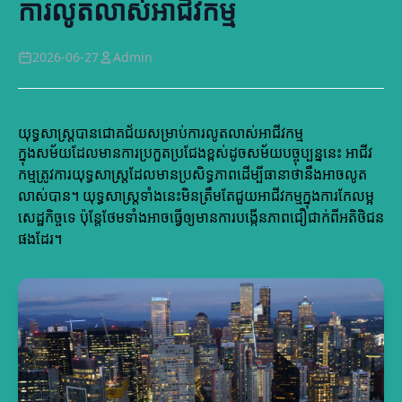
ការលូតលាស់អាជីវកម្ម
2026-06-27
Admin
យុទ្ធសាស្ត្របានជោគជ័យសម្រាប់ការលូតលាស់អាជីវកម្ម
ក្នុងសម័យដែលមានការប្រកួតប្រជែងខ្ពស់ដូចសម័យបច្ចុប្បន្ននេះ អាជីវ
កម្មត្រូវការយុទ្ធសាស្ត្រដែលមានប្រសិទ្ធភាពដើម្បីធានាថានឹងអាចលូត
លាស់បាន។ យុទ្ធសាស្ត្រទាំងនេះមិនត្រឹមតែជួយអាជីវកម្មក្នុងការកែលម្អ
សេដ្ឋកិច្ចទេ ប៉ុន្តែថែមទាំងអាចធ្វើឲ្យមានការបង្កើនភាពជឿជាក់ពីអតិថិជន
ផងដែរ។