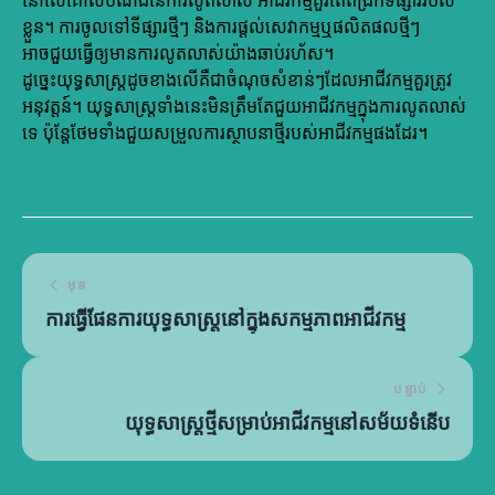
នៅលើគោលបំណងនៃការលូតលាស់ អាជីវកម្មគួរតែពង្រីកទីផ្សាររបស់
ខ្លួន។ ការចូលទៅទីផ្សារថ្មីៗ និងការផ្តល់សេវាកម្មឬផលិតផលថ្មីៗ
អាចជួយធ្វើឲ្យមានការលូតលាស់យ៉ាងឆាប់រហ័ស។
ដូច្នេះយុទ្ធសាស្ត្រដូចខាងលើគឺជាចំណុចសំខាន់ៗដែលអាជីវកម្មគួរត្រូវ
អនុវត្តន៍។ យុទ្ធសាស្ត្រទាំងនេះមិនត្រឹមតែជួយអាជីវកម្មក្នុងការលូតលាស់
ទេ ប៉ុន្តែថែមទាំងជួយសម្រួលការស្ថាបនាថ្មីរបស់អាជីវកម្មផងដែរ។
មុន
ការធ្វើផែនការយុទ្ធសាស្ត្រនៅក្នុងសកម្មភាពអាជីវកម្ម
បន្ទាប់
យុទ្ធសាស្ត្រថ្មីសម្រាប់អាជីវកម្មនៅសម័យទំនើប