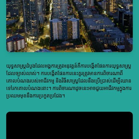
យុទ្ធសាស្ត្រដំបូងដែលអង្គការត្រូវអនុវត្តន៍គឺការបង្កើតផែនការយុទ្ធសាស្ត្រ
ដែលច្បាស់លាស់។ ការបង្កើតផែនការនេះគួរត្រូវមានការពិចារណាពី
គោលបំណងរបស់អាជីវកម្ម និងវិធីសាស្ត្រដែលនឹងប្រើប្រាស់ដើម្បីឈាន
ទៅរកគោលបំណងនោះ។ ការពិចារណាដូចនេះអាចជួយអាជីវកម្មក្នុងការ
ប្រឈមមុខនឹងការប្រកួតប្រជែង។