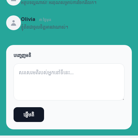
អត្ថបទល្អណាស់! អរគុណសម្រាប់ការចែករំលែក។
Olivia
៣ ថ្ងៃមុន
ខ្ញុំពិតជាចូលចិត្តអានវាណាស់។
បញ្ចេញមតិ
ផ្ញើមតិ