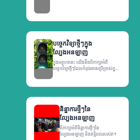
ប្រយោជន៍ជាច្រើនដែលវាផ្តល់ជូន។
បច្ចេកវិទ្យាថ្មីៗក្នុង
ល្បែងអនឡាញ
ក្នុងអត្ថបទនេះ យើងនឹងពិភាក្សាអំពី
បច្ចេកវិទ្យាថ្មីៗដែលកំពុងមានប្រើប្រាស់ក្នុង
ល្បែងអនឡាញ។
និន្នាការថ្មីៗនៃ
ល្បែងអនឡាញ
ពិភាក្សាអំពីនិន្នាការថ្មីៗនៃ
ល្បែងអនឡាញ និងឥទ្ធិពលរបស់វា។