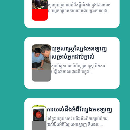
សូមចូលរួមអានអំពីគន្លឹះនិងល្បែងដែលអាច
ជួយអ្នកឲ្យមានភាពជោគជ័យក្នុងការលេង
ល្បែងអនឡាញ។
យុទ្ធសាស្ត្រល្បែងអនឡាញ
សម្រាប់អ្នកជាប់ភ្នាល់
សូមស្វែងយល់អំពីយុទ្ធសាស្ត្រ និងការ
បង្កើនឱកាសជោគជ័យក្នុង
ល្បែងអនឡាញ។
ការយល់ដឹងអំពីល្បែងអនឡាញ
នៅក្នុងអត្ថបទនេះ យើងនឹងពិភាក្សាអំពីការ
យល់ដឹងអំពីល្បែងអនឡាញ និងផល