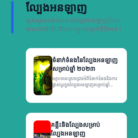
ល្បែងអនឡាញ
សូមស្វាគមន៍ការលេងល្បែងអនឡាញដែល
មានភាពទំនើបនិងសកម្មភាពគ្រប់មីនីអាន។
ទំនាក់ទំនងនៃល្បែងអនឡាញ
សម្រាប់ឆ្នាំ ២០២៣
អត្ថបទនេះស្រាវជ្រាវអំពីទំនាក់ទំនងនិងការ
ផ្លាស់ប្តូរក្នុងល្បែងអនឡាញសម្រាប់ឆ្នាំ
២០២៣។
គន្លឹះនិងល្បែងសម្រាប់
ល្បែងអនឡាញ