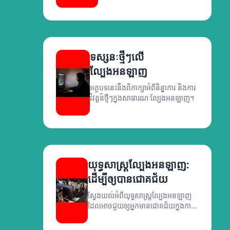
ទស្សនៈថ្មីៗលើ
ល្បែងអនឡាញ
អត្ថបទនេះនឹងពិភាក្សាអំពីនិន្នាការ និងការ
វិវត្តន៍ថ្មីៗក្នុងសាធារណៈល្បែងអនឡាញ។
យុទ្ធសាស្ត្រល្បែងអនឡាញ:
ដើម្បីឲ្យបានជោគជ័យ
ស្វែងយល់អំពីយុទ្ធសាស្ត្រល្បែងអនឡាញ
ដែលអាចជួយឲ្យអ្នកមានជោគជ័យក្នុងការ
លេង។