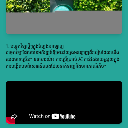
1. បច្ចេកវិទ្យាថ្មីៗក្នុងល្បែងអនឡាញ
បច្ចេកវិទ្យាដែលបានអភិវឌ្ឍន៍ឱ្យមានល្បែងអនឡាញពីរបៀបដែលយើង
លេងមានច្រើន។ ឧទាហរណ៍៖ ការប្រើប្រាស់ AI កាន់តែងាយស្រួលក្នុង
ការបង្កើតបទពិសោធន៍លេងដែលទាក់ទាញនិងមានភាពរំភើប។